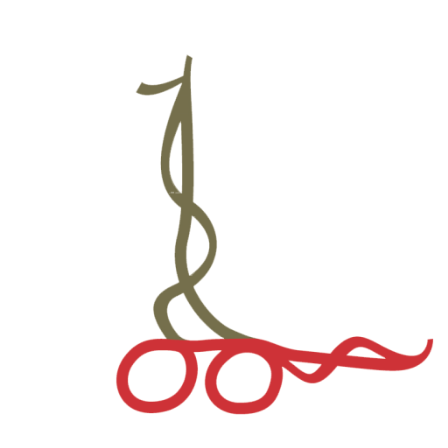
नगरसभा / नगर परिषद्का निर्णयहरु
अपाङ्गता सम्बन्धी जानकारी तथा तथ्यांक
सहकारी सम्बन्धी
घर नं. र नक्सा
नक्सा फाइल खोजी
Metric Addressing System (House Number घर नं. खोज्ने
)
भौगोलिक श्रोत नक्सा
घर नं सेवाको गुनासो
सबै वडाको नक्सा
डाउनलोड
सेवा करारको लागि दरखास्त फारम
कोसेली घर व्यवस्थापनको लागि प्रस्तावको ढाँचा
मेलमिलापकर्ताको निवेदन फारम
सम्पत्ति कर मूल्याङ्कन गरी पाँउ ।
ग्यालरी
ग्यालरी
lmc-videos
प्रश्नहरू
सम्पर्क
NE
NE