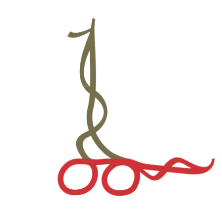
नगरसभा / नगर परिषद्का निर्णयहरु
अपाङ्गता सम्बन्धी जानकारी तथा तथ्यांक
सहकारी सम्बन्धी
घर नं. र नक्सा
नक्सा फाइल खोजी
Metric Addressing System (House Number घर नं. खोज्ने
)
भौगोलिक श्रोत नक्सा
घर नं सेवाको गुनासो
सबै वडाको नक्सा
डाउनलोड
सेवा करारको लागि दरखास्त फारम
कोसेली घर व्यवस्थापनको लागि प्रस्तावको ढाँचा
मेलमिलापकर्ताको निवेदन फारम
सम्पत्ति कर मूल्याङ्कन गरी पाँउ ।
ग्यालरी
ग्यालरी
lmc-videos
प्रश्नहरू
सम्पर्क
NE
NE