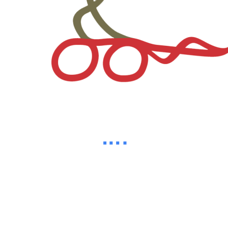
84%
d
i
a
n
o
g
L
.
.
.