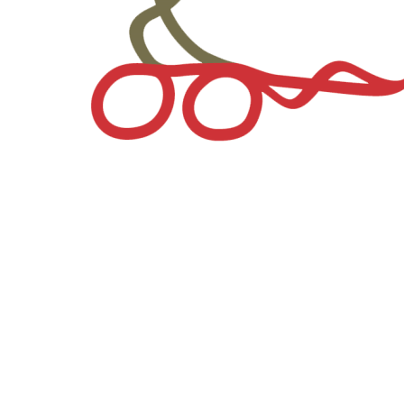
82%
.
.
.
g
n
i
d
a
o
L