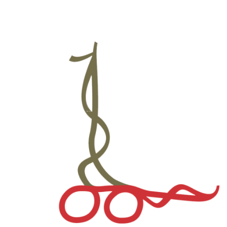
नगरसभा / नगर परिषद्का निर्णयहरु
अपाङ्गता सम्बन्धी जानकारी तथा तथ्यांक
सहकारी सम्बन्धी
घर नं. र नक्सा
नक्सा फाइल खोजी
Metric Addressing System (House Number घर नं. खोज्ने
)
भौगोलिक श्रोत नक्सा
घर नं सेवाको गुनासो
सबै वडाको नक्सा
डाउनलोड
सेवा करारको लागि दरखास्त फारम
कोसेली घर व्यवस्थापनको लागि प्रस्तावको ढाँचा
मेलमिलापकर्ताको निवेदन फारम
सम्पत्ति कर मूल्याङ्कन गरी पाँउ ।
ग्यालरी
ग्यालरी
lmc-videos
प्रश्नहरू
सम्पर्क
NE
NE