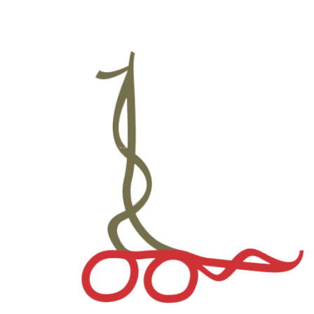
नगरसभा / नगर परिषद्का निर्णयहरु
अपाङ्गता सम्बन्धी जानकारी तथा तथ्यांक
सहकारी सम्बन्धी
घर नं. र नक्सा
नक्सा फाइल खोजी
Metric Addressing System (House Number घर नं. खोज्ने
)
भौगोलिक श्रोत नक्सा
घर नं सेवाको गुनासो
सबै वडाको नक्सा
डाउनलोड
सेवा करारको लागि दरखास्त फारम
कोसेली घर व्यवस्थापनको लागि प्रस्तावको ढाँचा
मेलमिलापकर्ताको निवेदन फारम
सम्पत्ति कर मूल्याङ्कन गरी पाँउ ।
ग्यालरी
ग्यालरी
lmc-videos
प्रश्नहरू
सम्पर्क
NE
NE