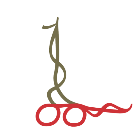
नगरसभा / नगर परिषद्का निर्णयहरु
अपाङ्गता सम्बन्धी जानकारी तथा तथ्यांक
सहकारी सम्बन्धी
घर नं. र नक्सा
नक्सा फाइल खोजी
Metric Addressing System (House Number घर नं. खोज्ने
)
भौगोलिक श्रोत नक्सा
घर नं सेवाको गुनासो
सबै वडाको नक्सा
डाउनलोड
सेवा करारको लागि दरखास्त फारम
कोसेली घर व्यवस्थापनको लागि प्रस्तावको ढाँचा
मेलमिलापकर्ताको निवेदन फारम
सम्पत्ति कर मूल्याङ्कन गरी पाँउ ।
ग्यालरी
ग्यालरी
lmc-videos
प्रश्नहरू
सम्पर्क
NE
NE